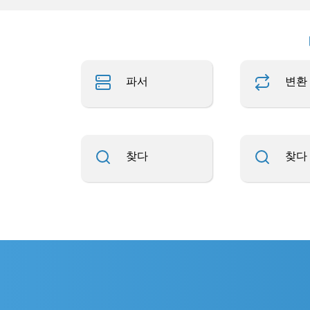
파서
변환
찾다
찾다