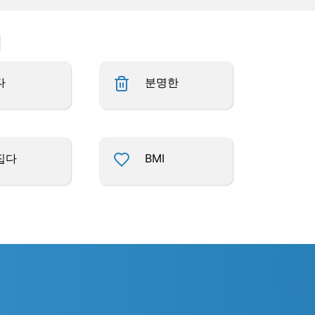
업
다
분명한
집다
BMI