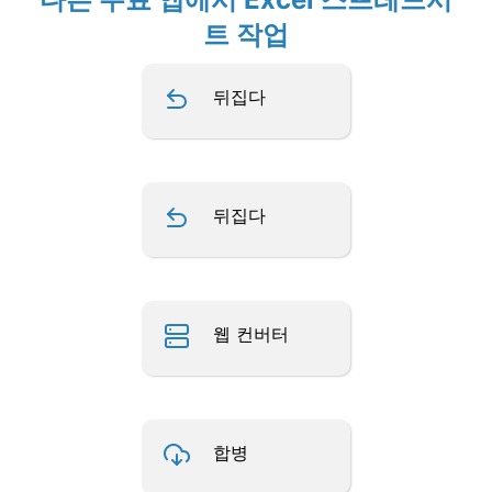
트 작업
뒤집다
뒤집다
웹 컨버터
합병