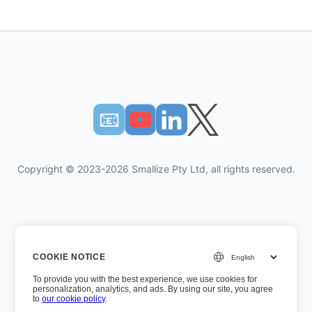
📧︎
Copyright © 2023-2026 Smallize Pty Ltd, all rights reserved.
개인 정보 정책
COOKIE NOTICE
이용약관
To provide you with the best experience, we use cookies for
경영진 액세스
personalization, analytics, and ads. By using our site, you agree
to
our cookie policy
.