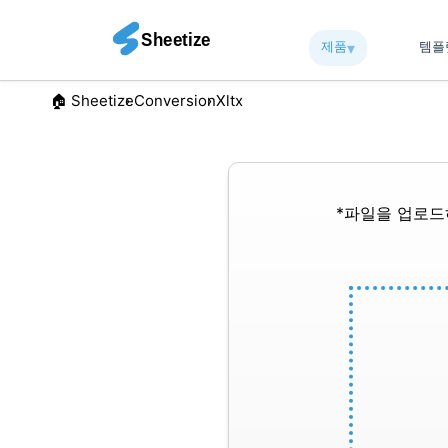
제품
▾︎
템
🏠︎ Sheetize
Conversion
Xltx
*파일을 업로