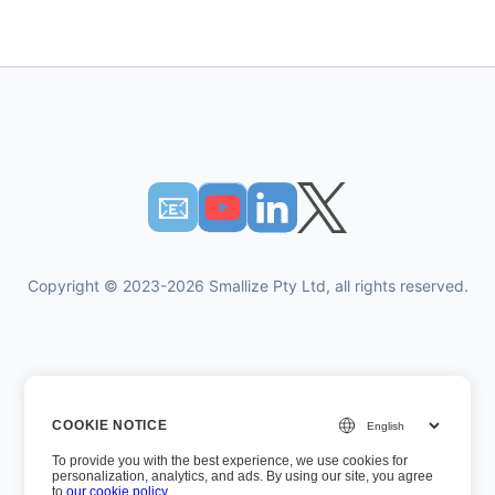
📧︎
Copyright © 2023-2026 Smallize Pty Ltd, all rights reserved.
개인 정보 정책
COOKIE NOTICE
이용약관
To provide you with the best experience, we use cookies for
경영진 액세스
personalization, analytics, and ads. By using our site, you agree
to
our cookie policy
.