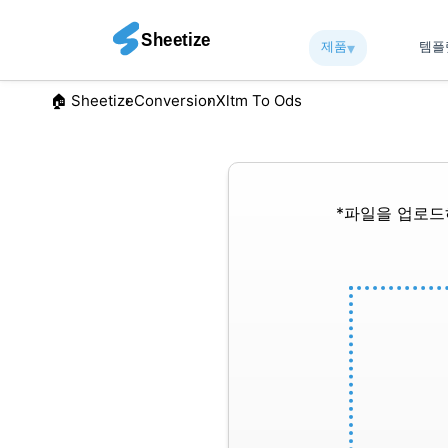
제품
▾︎
템
🏠︎ Sheetize
Conversion
Xltm To Ods
*파일을 업로