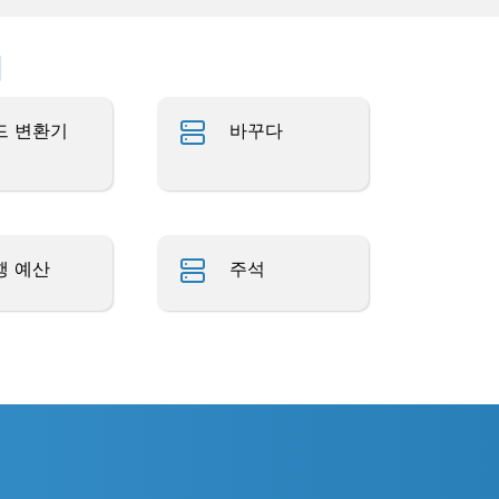
업
드 변환기
바꾸다
행 예산
주석