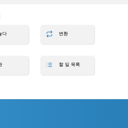
업
놓다
변환
환
할 일 목록