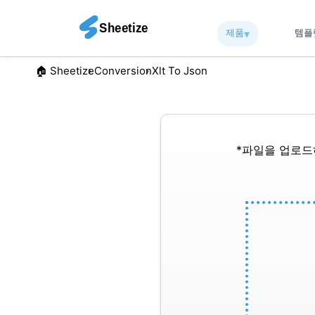
제품
▾︎
템
🏠︎ Sheetize
Conversion
Xlt To Json
*파일을 업로