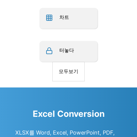
차트
터놓다
모두보기
Excel Conversion
XLSX를 Word, Excel, PowerPoint, PDF,