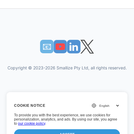
📧︎
Copyright © 2023-2026 Smallize Pty Ltd, all rights reserved.
개인 정보 정책
COOKIE NOTICE
이용약관
To provide you with the best experience, we use cookies for
경영진 액세스
personalization, analytics, and ads. By using our site, you agree
to
our cookie policy
.