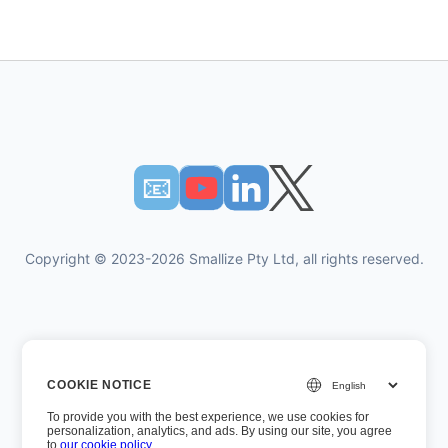
📧︎
Copyright © 2023-2026 Smallize Pty Ltd, all rights reserved.
개인 정보 정책
COOKIE NOTICE
이용약관
To provide you with the best experience, we use cookies for
경영진 액세스
personalization, analytics, and ads. By using our site, you agree
to
our cookie policy
.