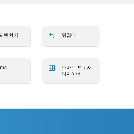
업
드 변환기
뒤집다
rms
스마트 보고서
디자이너