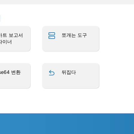
업
마트 보고서
쪼개는 도구
자이너
se64 변환
뒤집다