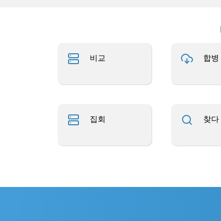
비교
합병
집회
찾다