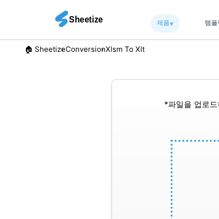
제품
▾︎
템
🏠︎ Sheetize
Conversion
Xlsm To Xlt
*파일을 업로