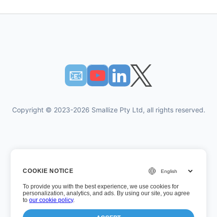
📧︎
Copyright © 2023-2026 Smallize Pty Ltd, all rights reserved.
개인 정보 정책
COOKIE NOTICE
이용약관
To provide you with the best experience, we use cookies for
경영진 액세스
personalization, analytics, and ads. By using our site, you agree
to
our cookie policy
.