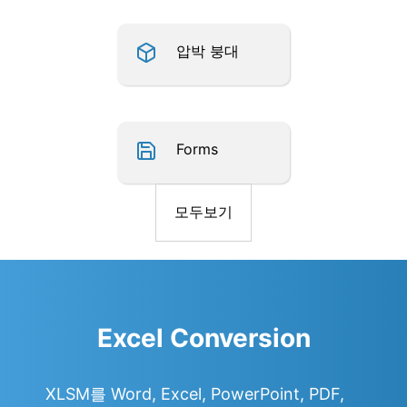
압박 붕대
Forms
모두보기
Excel Conversion
XLSM를 Word, Excel, PowerPoint, PDF,