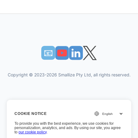
📧︎
Copyright © 2023-2026 Smallize Pty Ltd, all rights reserved.
개인 정보 정책
COOKIE NOTICE
이용약관
To provide you with the best experience, we use cookies for
경영진 액세스
personalization, analytics, and ads. By using our site, you agree
to
our cookie policy
.