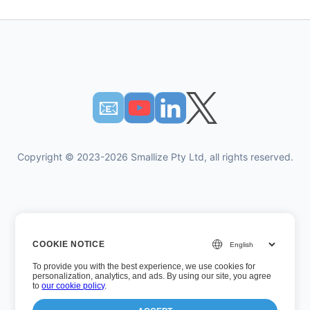
📧︎
Copyright © 2023-2026 Smallize Pty Ltd, all rights reserved.
개인 정보 정책
COOKIE NOTICE
이용약관
To provide you with the best experience, we use cookies for
경영진 액세스
personalization, analytics, and ads. By using our site, you agree
to
our cookie policy
.