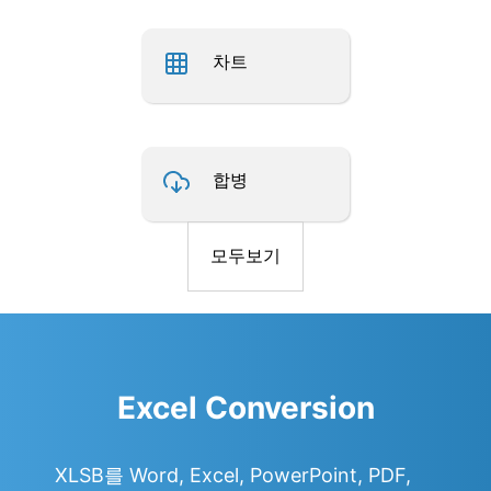
차트
합병
모두보기
Excel Conversion
XLSB를 Word, Excel, PowerPoint, PDF,