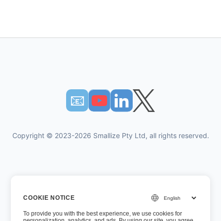
📧︎
Copyright © 2023-2026 Smallize Pty Ltd, all rights reserved.
개인 정보 정책
COOKIE NOTICE
이용약관
To provide you with the best experience, we use cookies for
경영진 액세스
personalization, analytics, and ads. By using our site, you agree