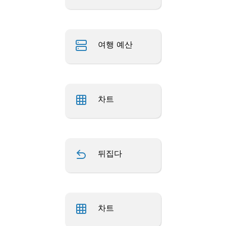
여행 예산
차트
뒤집다
차트