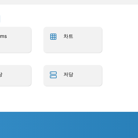
업
rms
차트
당
저당