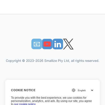
📧︎
Copyright © 2023-2026 Smallize Pty Ltd, all rights reserved.
개인 정보 정책
COOKIE NOTICE
이용약관
To provide you with the best experience, we use cookies for
경영진 액세스
personalization, analytics, and ads. By using our site, you agree
to
our cookie policy
.