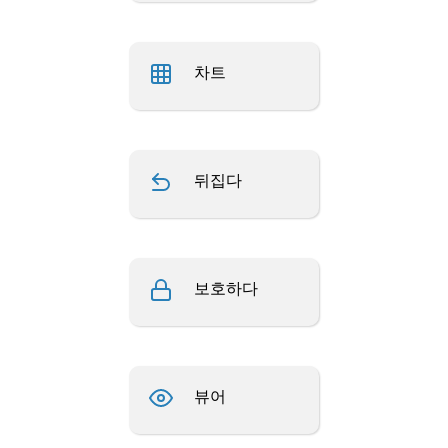
차트
뒤집다
보호하다
뷰어