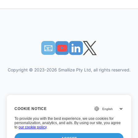
📧︎
Copyright © 2023-2026 Smallize Pty Ltd, all rights reserved.
개인 정보 정책
COOKIE NOTICE
이용약관
To provide you with the best experience, we use cookies for
경영진 액세스
personalization, analytics, and ads. By using our site, you agree
to
our cookie policy
.