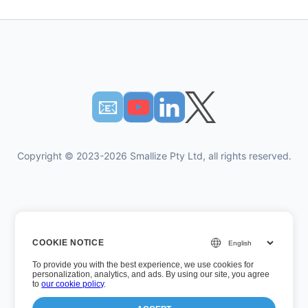
📧︎
Copyright © 2023-2026 Smallize Pty Ltd, all rights reserved.
개인 정보 정책
COOKIE NOTICE
이용약관
To provide you with the best experience, we use cookies for
경영진 액세스
personalization, analytics, and ads. By using our site, you agree
to
our cookie policy
.