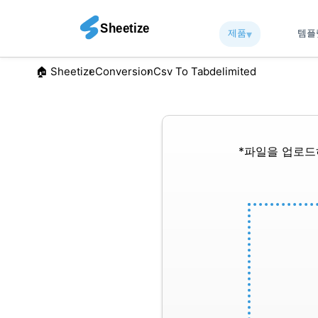
제품
▾︎
템
🏠︎ Sheetize
Conversion
Csv To Tabdelimited
*파일을 업로