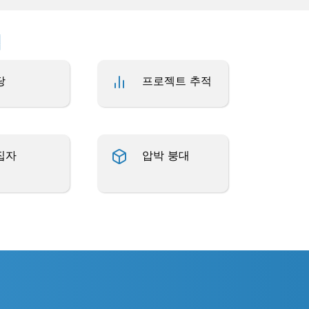
업
당
프로젝트 추적
집자
압박 붕대