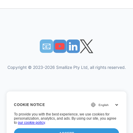
📧︎
Copyright © 2023-2026 Smallize Pty Ltd, all rights reserved.
개인 정보 정책
COOKIE NOTICE
이용약관
To provide you with the best experience, we use cookies for
경영진 액세스
personalization, analytics, and ads. By using our site, you agree
to
our cookie policy
.