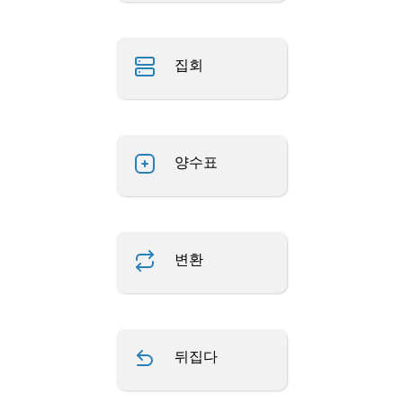
집회
양수표
변환
뒤집다