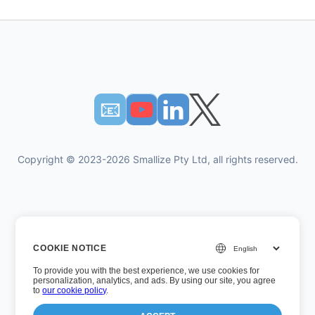
📧︎
Copyright © 2023-2026 Smallize Pty Ltd, all rights reserved.
개인 정보 정책
COOKIE NOTICE
이용약관
To provide you with the best experience, we use cookies for
경영진 액세스
personalization, analytics, and ads. By using our site, you agree
to
our cookie policy
.