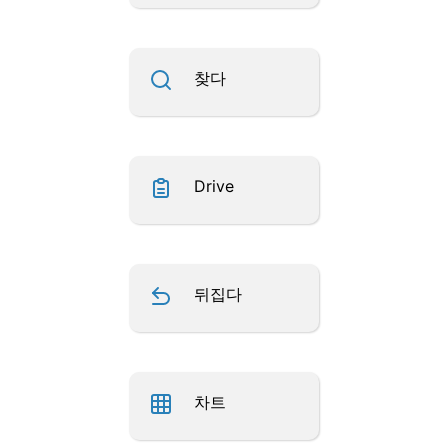
찾다
Drive
뒤집다
차트