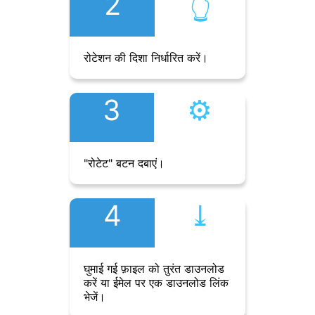
2
👆︎
रोटेशन की दिशा निर्धारित करें।
3
⚙︎
"रोटेट" बटन दबाएं।
4
⤓︎
घुमाई गई फ़ाइल को तुरंत डाउनलोड
करें या ईमेल पर एक डाउनलोड लिंक
भेजें।