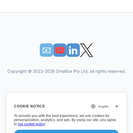
📧︎
Copyright © 2023-2026 Smallize Pty Ltd, all rights reserved.
गोपनीयता नीति
COOKIE NOTICE
उपयोग की शर्तें
To provide you with the best experience, we use cookies for
कार्यपालक अभिगम
personalization, analytics, and ads. By using our site, you agree
to
our cookie policy
.