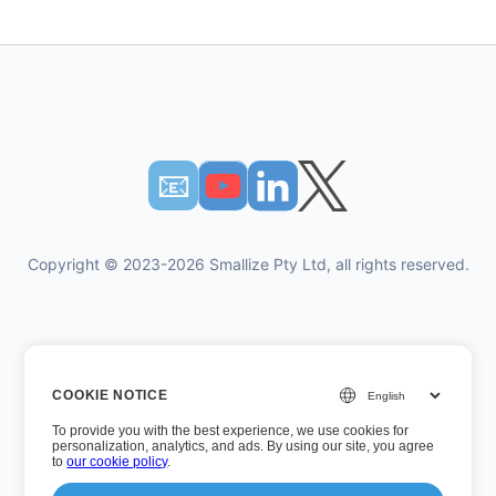
📧︎
Copyright © 2023-2026 Smallize Pty Ltd, all rights reserved.
गोपनीयता नीति
COOKIE NOTICE
उपयोग की शर्तें
To provide you with the best experience, we use cookies for
कार्यपालक अभिगम
personalization, analytics, and ads. By using our site, you agree
to
our cookie policy
.