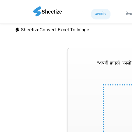
उत्पादों
▾︎
टेम्
🏠︎ Sheetize
Convert Excel To Image
*अपनी फ़ाइलें अपल