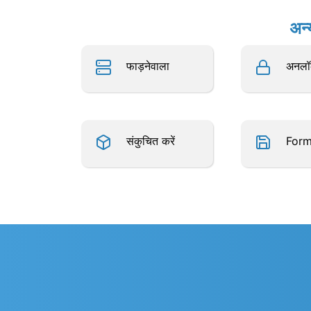
अन्
फाड़नेवाला
अनल
संकुचित करें
For