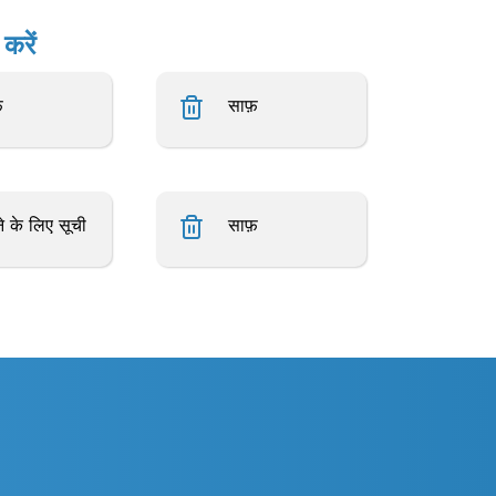
करें
़
साफ़
े के लिए सूची
साफ़