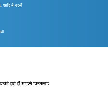
ि में बदलें
4
㎆︎
 कन्वर्ट होते ही आपको डाउनलोड