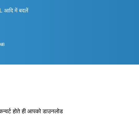
ि में बदलें
0
㎆︎
 कन्वर्ट होते ही आपको डाउनलोड