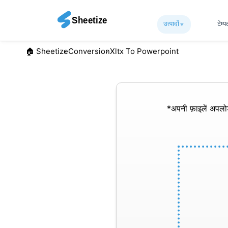
उत्पादों
▾︎
टेम्
🏠︎ Sheetize
Conversion
Xltx To Powerpoint
*अपनी फ़ाइलें अपल