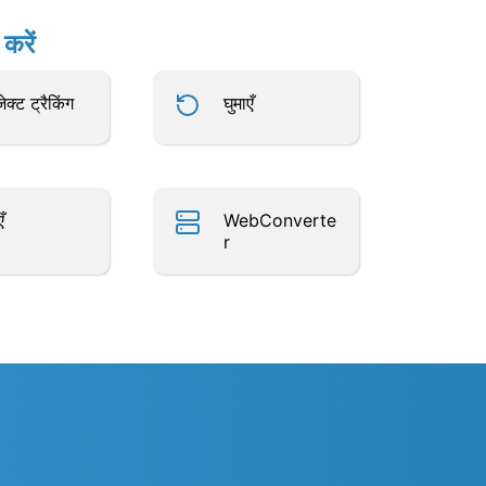
करें
जेक्ट ट्रैकिंग
घुमाएँ
ँ
WebConverte
r