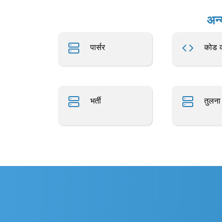
अन्
पार्सर
कोड क
भर्ती
तुलना