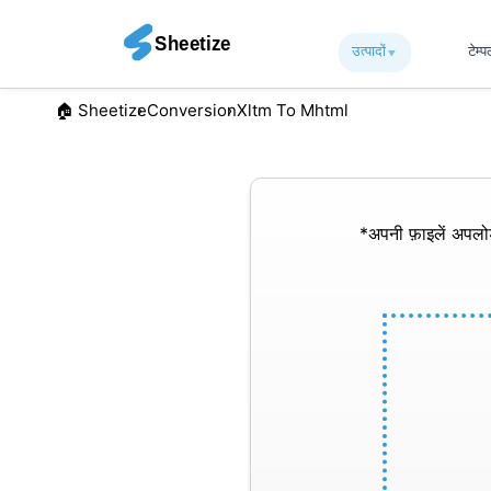
उत्पादों
▾︎
टेम्
🏠︎ Sheetize
Conversion
Xltm To Mhtml
*अपनी फ़ाइलें अपल