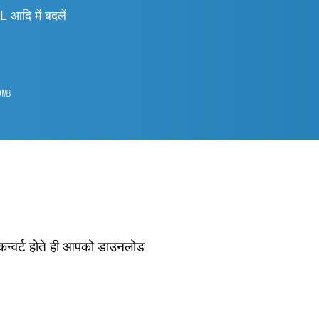
ि में बदलें
9
㎆︎
 कन्वर्ट होते ही आपको डाउनलोड