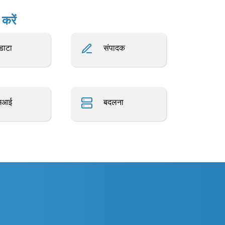
करें
डाटा
संपादक
मआई
बदलना