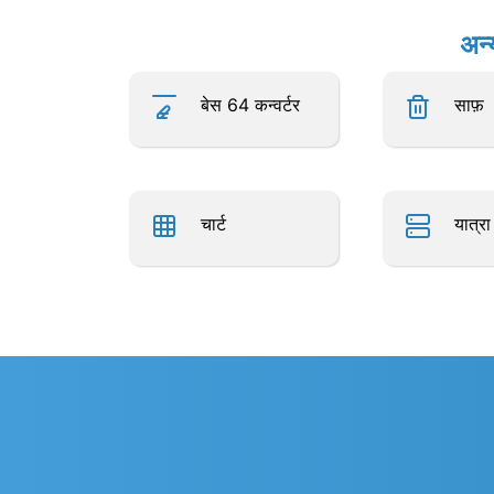
अन्
बेस 64 कन्वर्टर
साफ़
चार्ट
यात्र