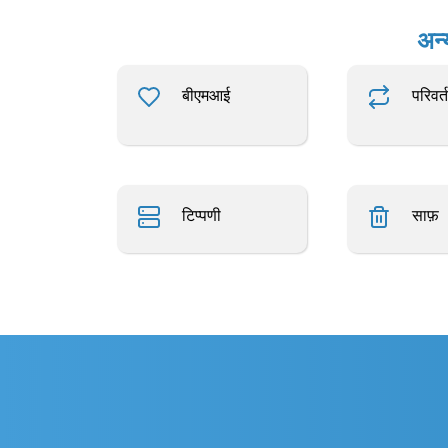
अन्
बीएमआई
परिवर्
टिप्पणी
साफ़