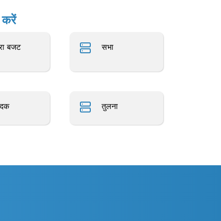
करें
्रा बजट
सभा
ादक
तुलना