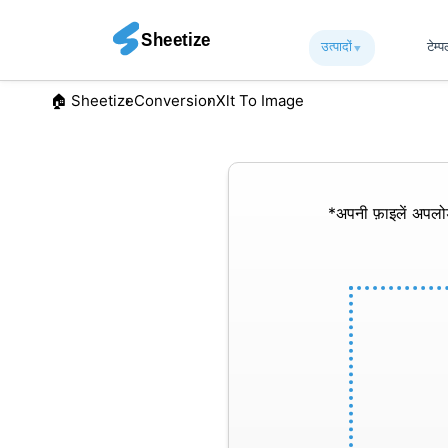
उत्पादों
▾︎
टेम्
🏠︎ Sheetize
Conversion
Xlt To Image
*अपनी फ़ाइलें अपल