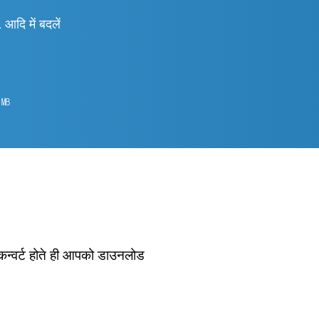
 में बदलें
2
㎆︎
 कन्वर्ट होते ही आपको डाउनलोड