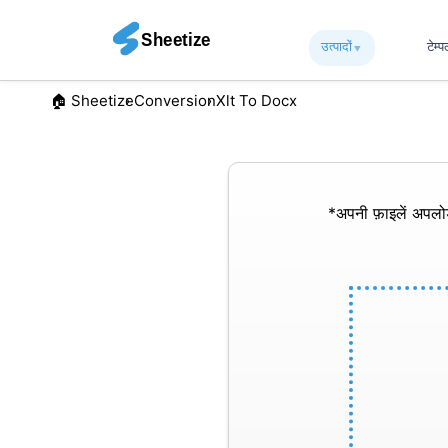
उत्पादों
▾︎
टेम्
🏠︎ Sheetize
Conversion
Xlt To Docx
*अपनी फ़ाइलें अपल