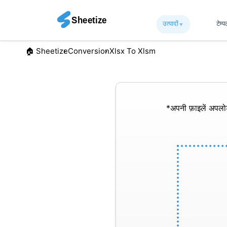
उत्पादों
▾︎
टेम्
🏠︎ Sheetize
Conversion
Xlsx To Xlsm
*अपनी फ़ाइलें अपल