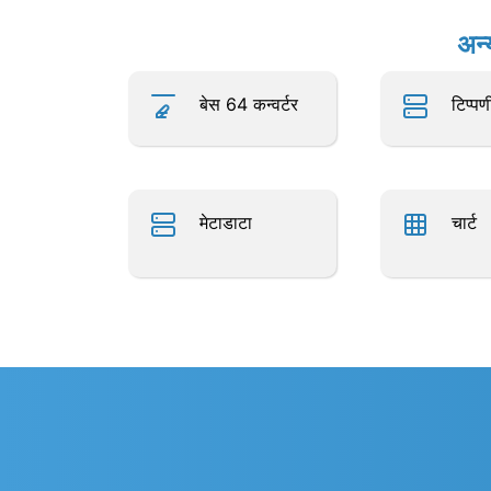
अन्
बेस 64 कन्वर्टर
टिप्पण
मेटाडाटा
चार्ट