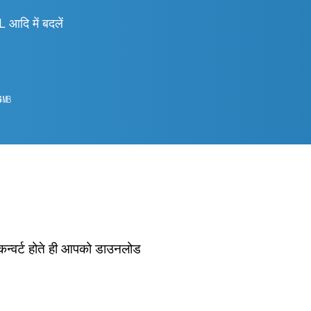
ि में बदलें
6
㎆︎
 कन्वर्ट होते ही आपको डाउनलोड