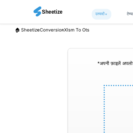
उत्पादों
▾︎
टेम्
🏠︎ Sheetize
Conversion
Xlsm To Ots
*अपनी फ़ाइलें अपल