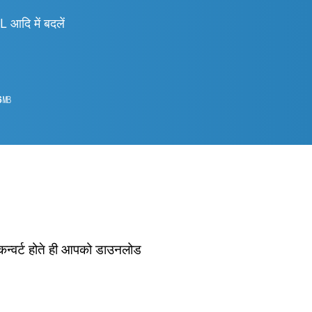
ि में बदलें
6
㎆︎
 कन्वर्ट होते ही आपको डाउनलोड