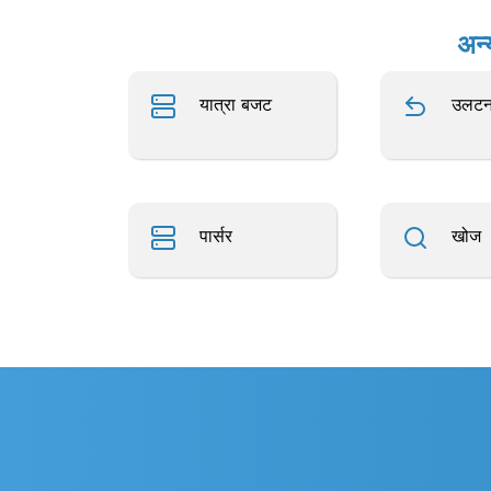
अन्
यात्रा बजट
उलटन
पार्सर
खोज