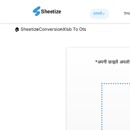
उत्पादों
▾︎
टेम्
🏠︎ Sheetize
Conversion
Xlsb To Ots
*अपनी फ़ाइलें अपल