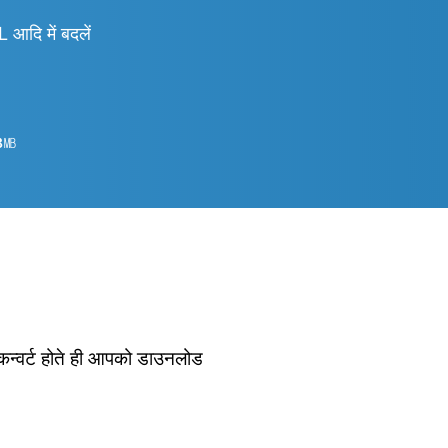
ि में बदलें
8
㎆︎
 कन्वर्ट होते ही आपको डाउनलोड