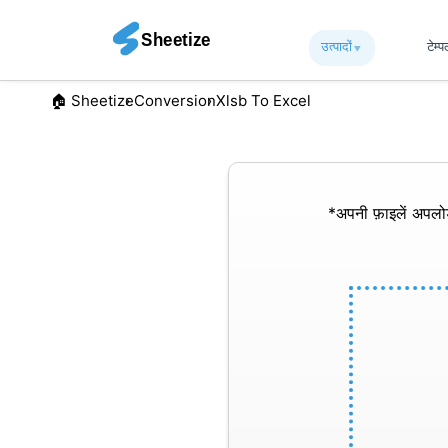
उत्पादों
▾︎
टेम्
🏠︎ Sheetize
Conversion
Xlsb To Excel
*अपनी फ़ाइलें अपल