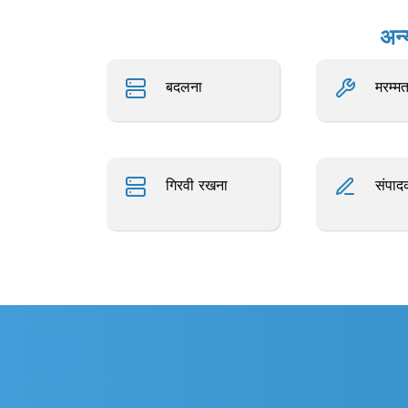
अन्
बदलना
मरम्म
गिरवी रखना
संपाद