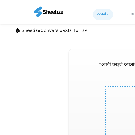
उत्पादों
▾︎
टेम्
🏠︎ Sheetize
Conversion
Xls To Tsv
*अपनी फ़ाइलें अपल