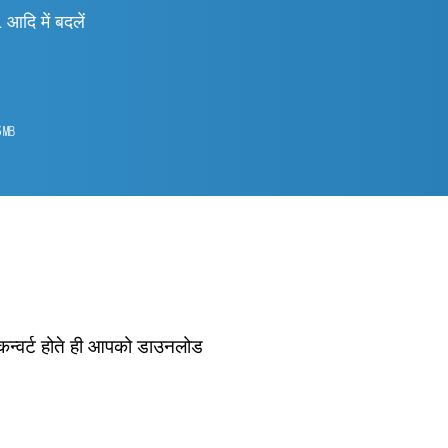
 में बदलें
5
㎆︎
 कन्वर्ट होते ही आपको डाउनलोड