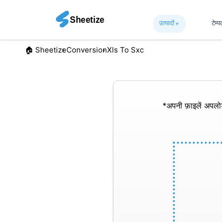
उत्पादों
▾︎
टेम्
🏠︎ Sheetize
Conversion
Xls To Sxc
*अपनी फ़ाइलें अपल