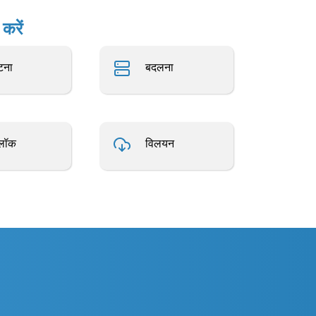
करें
टना
बदलना
लॉक
विलयन