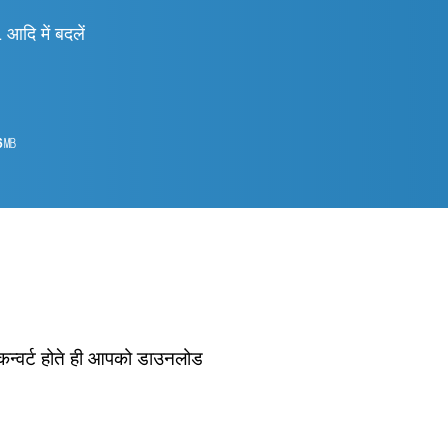
 में बदलें
6
㎆︎
 कन्वर्ट होते ही आपको डाउनलोड