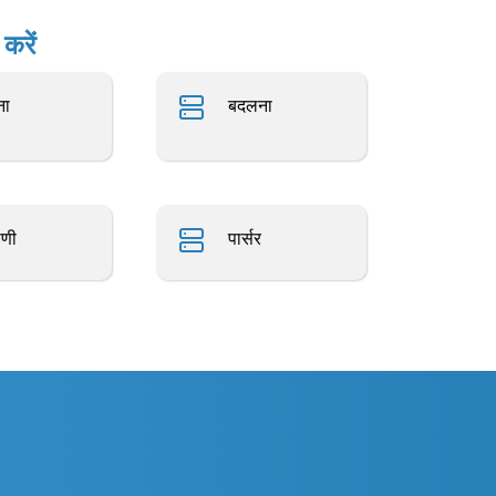
करें
ना
बदलना
पणी
पार्सर