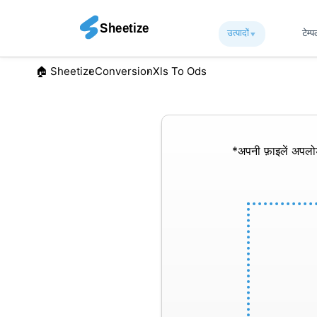
उत्पादों
▾︎
टेम्
🏠︎ Sheetize
Conversion
Xls To Ods
*अपनी फ़ाइलें अपल