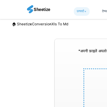
उत्पादों
▾︎
टेम्
🏠︎ Sheetize
Conversion
Xls To Md
*अपनी फ़ाइलें अपल