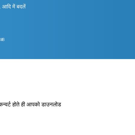
 में बदलें
3
㎆︎
 कन्वर्ट होते ही आपको डाउनलोड