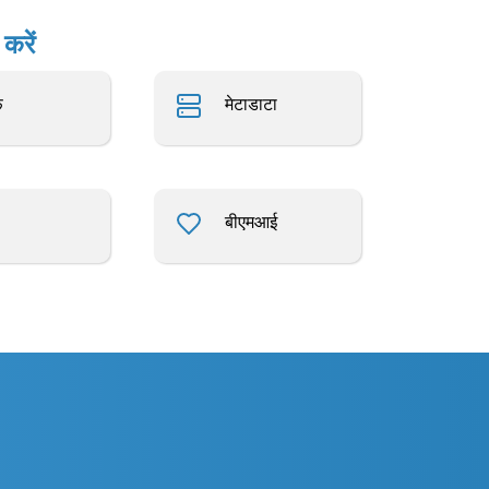
करें
़
मेटाडाटा
बीएमआई