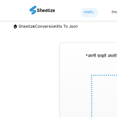
उत्पादों
▾︎
टेम्
🏠︎ Sheetize
Conversion
Xls To Json
*अपनी फ़ाइलें अपल