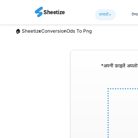
उत्पादों
▾︎
टेम्
🏠︎ Sheetize
Conversion
Ods To Png
*अपनी फ़ाइलें अपल