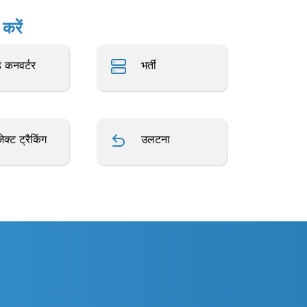
करें
 कनवर्टर
भर्ती
जेक्ट ट्रैकिंग
उलटना