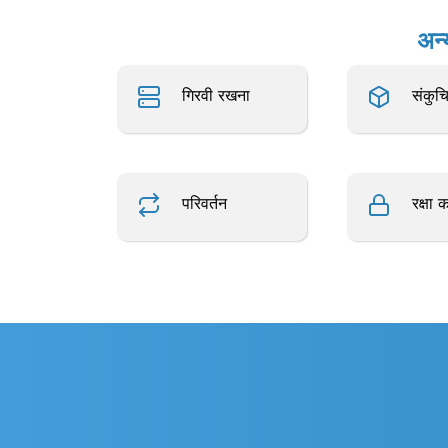
अन्
गिरवी रखना
संकुचि
परिवर्तन
रक्षा 