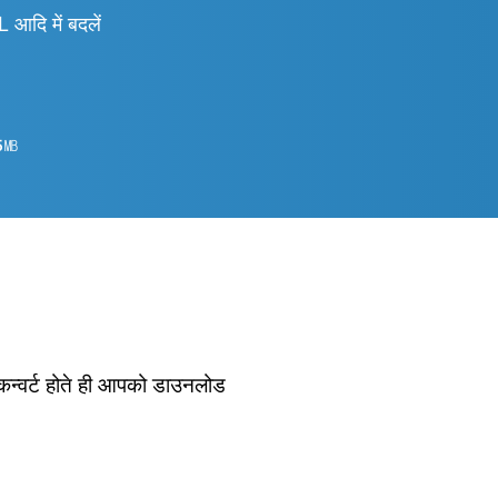
ि में बदलें
5
㎆︎
 कन्वर्ट होते ही आपको डाउनलोड