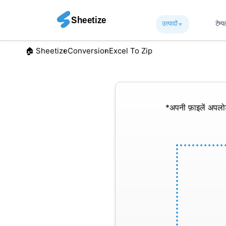
उत्पादों
▾︎
टेम्
🏠︎ Sheetize
Conversion
Excel To Zip
*अपनी फ़ाइलें अपल