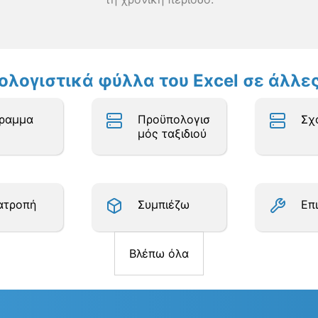
πολογιστικά φύλλα του Excel σε άλλ
γραμμα
Προϋπολογισ
Σχ
μός ταξιδιού
ατροπή
Συμπιέζω
Επ
Βλέπω όλα