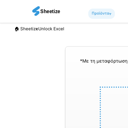
Προϊόντα
▾︎
🏠︎ Sheetize
Unlock Excel
*Με τη μεταφόρτωση 