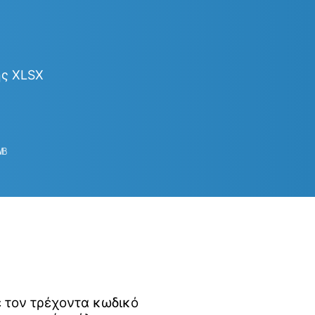
ης XLSX
㎆︎
ε τον τρέχοντα κωδικό