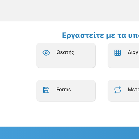
Εργαστείτε με τα υ
Θεατής
Διά
Forms
Μετ