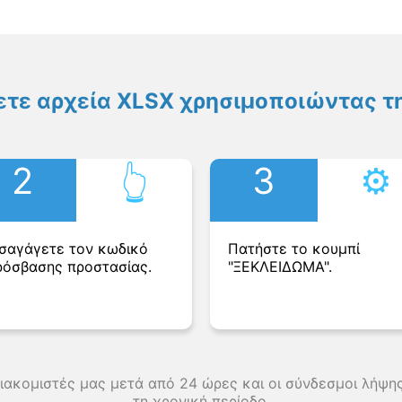
τε αρχεία XLSX χρησιμοποιώντας τ
2
3
⚙︎
👆︎
ισαγάγετε τον κωδικό
Πατήστε το κουμπί
ρόσβασης προστασίας.
"ΞΕΚΛΕΙΔΩΜΑ".
διακομιστές μας μετά από 24 ώρες και οι σύνδεσμοι λήψ
τη χρονική περίοδο.