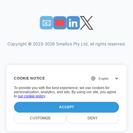
📧︎
Copyright © 2023-2026 Smallize Pty Ltd, all rights reserved.
Πολιτική Απορρήτου
COOKIE NOTICE
Οροι χρήσης
To provide you with the best experience, we use cookies for
Εκτελεστική πρόσβαση
personalization, analytics, and ads. By using our site, you agree
to
our cookie policy
.
ACCEPT
Αριθμός έκδοσης: 26.7.5
CUSTOMIZE
DENY
Τελευταία ενημέρωση: Τετάρτη, 5 Αυγούστου 2026