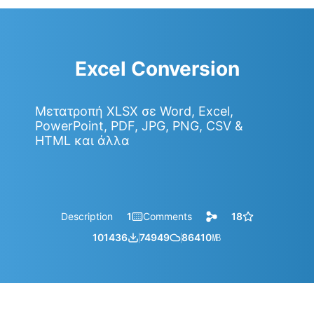
Excel Conversion
Μετατροπή XLSX σε Word, Excel,
PowerPoint, PDF, JPG, PNG, CSV &
HTML και άλλα
Description
1
Comments
18
101436
74949
86410
㎆︎