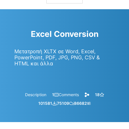
Excel Conversion
Μετατροπή XLTX σε Word, Excel,
PowerPoint, PDF, JPG, PNG, CSV &
HTML και άλλα
Description
1
Comments
18
101581
75109
86682
㎆︎