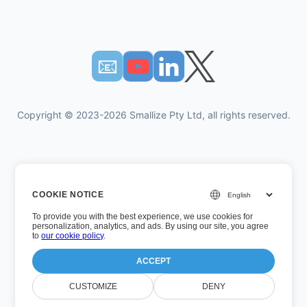
📧︎
Copyright © 2023-2026 Smallize Pty Ltd, all rights reserved.
Πολιτική Απορρήτου
COOKIE NOTICE
Οροι χρήσης
To provide you with the best experience, we use cookies for
Εκτελεστική πρόσβαση
personalization, analytics, and ads. By using our site, you agree
to
our cookie policy
.
ACCEPT
Αριθμός έκδοσης: 26.7.5
CUSTOMIZE
DENY
Τελευταία ενημέρωση: Τετάρτη, 5 Αυγούστου 2026