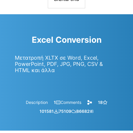
Excel Conversion
Μετατροπή XLTX σε Word, Excel,
PowerPoint, PDF, JPG, PNG, CSV &
HTML και άλλα
Description
1
Comments
18
101581
75109
86682
㎆︎