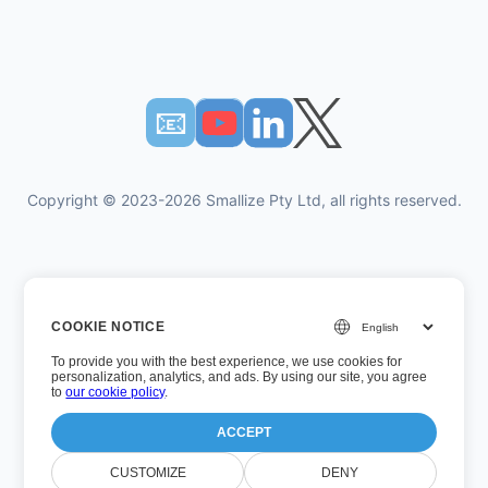
📧︎
Copyright © 2023-2026 Smallize Pty Ltd, all rights reserved.
Πολιτική Απορρήτου
COOKIE NOTICE
Οροι χρήσης
To provide you with the best experience, we use cookies for
Εκτελεστική πρόσβαση
personalization, analytics, and ads. By using our site, you agree
to
our cookie policy
.
ACCEPT
Αριθμός έκδοσης: 26.7.5
CUSTOMIZE
DENY
Τελευταία ενημέρωση: Τετάρτη, 5 Αυγούστου 2026