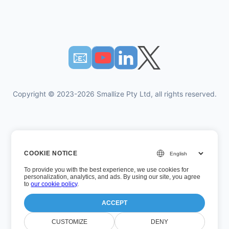
📧︎
Copyright © 2023-2026 Smallize Pty Ltd, all rights reserved.
Πολιτική Απορρήτου
COOKIE NOTICE
Οροι χρήσης
To provide you with the best experience, we use cookies for
Εκτελεστική πρόσβαση
personalization, analytics, and ads. By using our site, you agree
to
our cookie policy
.
ACCEPT
Αριθμός έκδοσης: 26.7.5
CUSTOMIZE
DENY
Τελευταία ενημέρωση: Τετάρτη, 5 Αυγούστου 2026