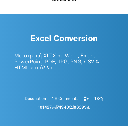
Excel Conversion
Μετατροπή XLTX σε Word, Excel,
PowerPoint, PDF, JPG, PNG, CSV &
HTML και άλλα
Description
1
Comments
18
101427
74940
86399
㎆︎