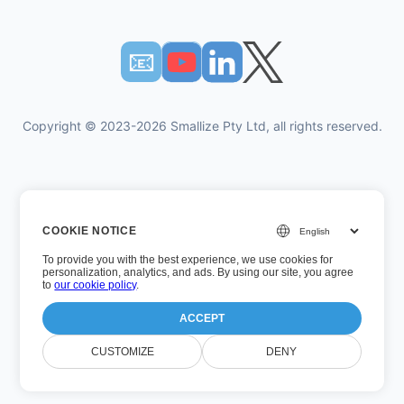
📧︎
Copyright © 2023-2026 Smallize Pty Ltd, all rights reserved.
Πολιτική Απορρήτου
COOKIE NOTICE
Οροι χρήσης
To provide you with the best experience, we use cookies for
Εκτελεστική πρόσβαση
personalization, analytics, and ads. By using our site, you agree
to
our cookie policy
.
ACCEPT
Αριθμός έκδοσης: 26.7.5
CUSTOMIZE
DENY
Τελευταία ενημέρωση: Τετάρτη, 5 Αυγούστου 2026