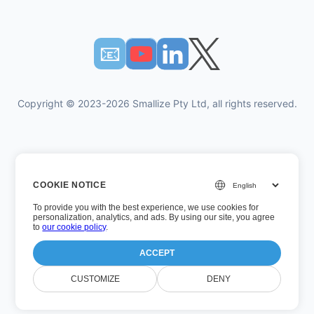
📧︎
Copyright © 2023-2026 Smallize Pty Ltd, all rights reserved.
Πολιτική Απορρήτου
COOKIE NOTICE
Οροι χρήσης
To provide you with the best experience, we use cookies for
Εκτελεστική πρόσβαση
personalization, analytics, and ads. By using our site, you agree
to
our cookie policy
.
ACCEPT
Αριθμός έκδοσης: 26.7.5
CUSTOMIZE
DENY
Τελευταία ενημέρωση: Τετάρτη, 5 Αυγούστου 2026