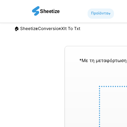
Προϊόντα
▾︎
🏠︎ Sheetize
Conversion
Xlt To Txt
*Με τη μεταφόρτωση 