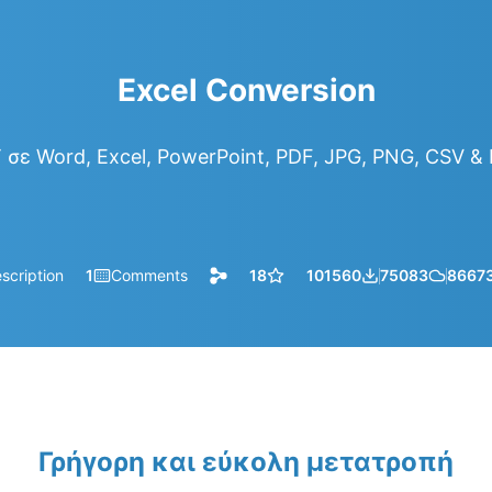
Excel Conversion
σε Word, Excel, PowerPoint, PDF, JPG, PNG, CSV 
scription
1
Comments
18
101560
75083
8667
Γρήγορη και εύκολη μετατροπή