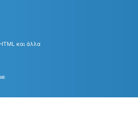
& HTML και άλλα
3
㎆︎