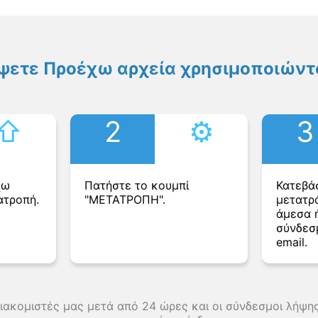
ψετε Προέχω αρχεία χρησιμοποιώντα
⇧︎
2
⚙︎
3
χω
Πατήστε το κουμπί
Κατεβά
ατροπή.
"ΜΕΤΑΤΡΟΠΗ".
μετατρ
άμεσα ή
σύνδεσ
email.
διακομιστές μας μετά από 24 ώρες και οι σύνδεσμοι λήψ