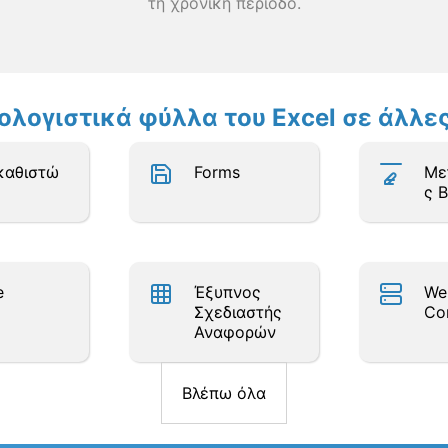
τη χρονική περίοδο.
πολογιστικά φύλλα του Excel σε άλλ
καθιστώ
Forms
Με
ς 
e
Έξυπνος
We
Σχεδιαστής
Co
Αναφορών
Βλέπω όλα