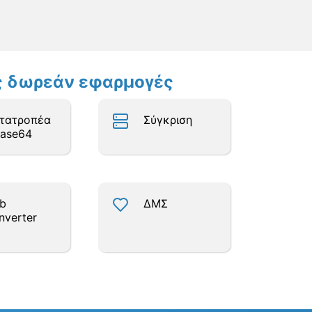
ες δωρεάν εφαρμογές
τατροπέα
Σύγκριση
Base64
b
ΔΜΣ
nverter