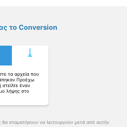
ς το Conversion
⤓︎
στε τα αρχεία που
άπηκαν Προέχω
 στείλτε έναν
μο λήψης στο
ης θα σταματήσουν να λειτουργούν μετά από αυτήν